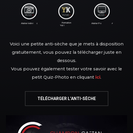
F
o
r
m
a
t
i
o
n
l
e
-
u
A
t
e
l
i
e
r
i
n
d
i
v
i
d
A
t
e
l
i
e
r
P
o
s
t
t
m
a
e
e
n
r
i
t
K
Y
e
l
l
o
w
o
n
e
r
r
Voici une petite anti-sèche que je mets à disposition
gratuitement, vous pouvez la télécharger juste en
dessous.
Vous pouvez également tester votre savoir avec le
petit Quiz-Photo en cliquant
ici
.
TÉLÉCHARGER L’ANTI-SÈCHE